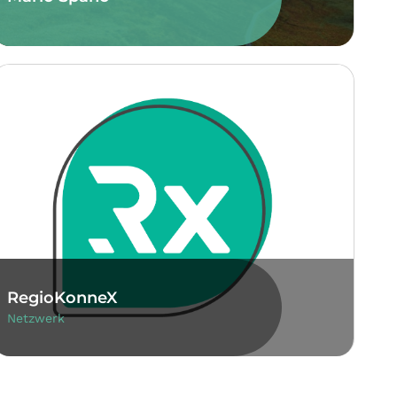
RegioKonneX
Netzwerk
Kompetenzfelder